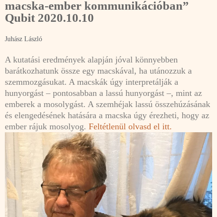
macska-ember kommunikációban”
Qubit 2020.10.10
Juhász László
A kutatási eredmények alapján jóval könnyebben
barátkozhatunk össze egy macskával, ha utánozzuk a
szemmozgásukat. A macskák úgy interpretálják a
hunyorgást – pontosabban a lassú hunyorgást –, mint az
emberek a mosolygást. A szemhéjak lassú összehúzásának
és elengedésének hatására a macska úgy érezheti, hogy az
ember rájuk mosolyog.
Feltétlenül olvasd el itt.