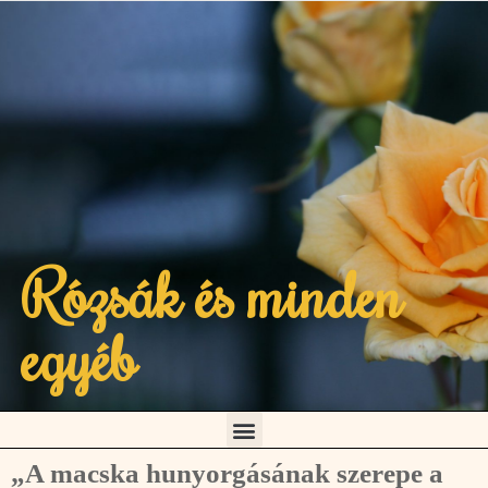
Rózsák és minden
egyéb
„A macska hunyorgásának szerepe a