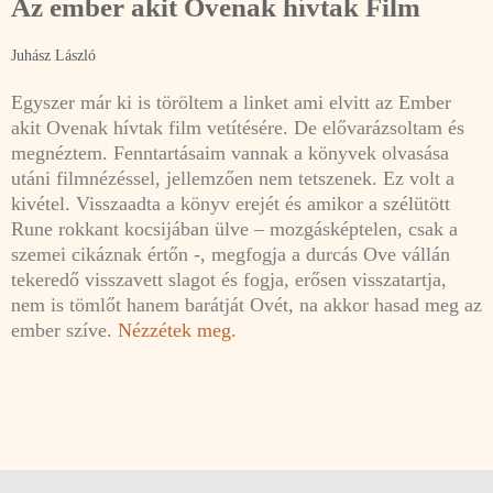
Az ember akit Ovenak hívtak Film
Juhász László
Egyszer már ki is töröltem a linket ami elvitt az Ember
akit Ovenak hívtak film vetítésére. De elővarázsoltam és
megnéztem. Fenntartásaim vannak a könyvek olvasása
utáni filmnézéssel, jellemzően nem tetszenek. Ez volt a
kivétel. Visszaadta a könyv erejét és amikor a szélütött
Rune rokkant kocsijában ülve – mozgásképtelen, csak a
szemei cikáznak értőn -, megfogja a durcás Ove vállán
tekeredő visszavett slagot és fogja, erősen visszatartja,
nem is tömlőt hanem barátját Ovét, na akkor hasad meg az
ember szíve.
Nézzétek meg.