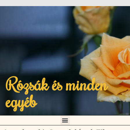
Rózsák és minden
egyéb