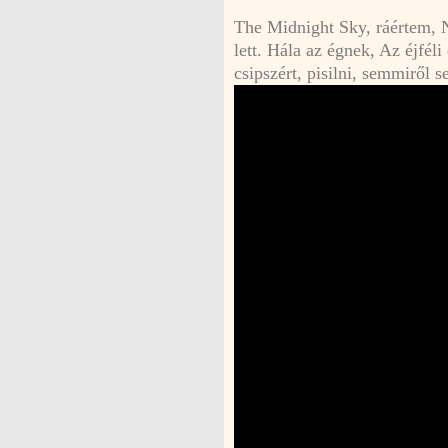
The Midnight Sky, ráértem, N
lett. Hála az égnek, Az éjfél
csipszért, pisilni, semmiről 