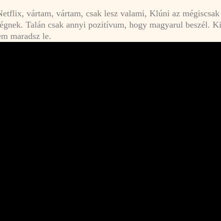
etflix, vártam, vártam, csak lesz valami, Klúni az mégiscsa
i égnek. Talán csak annyi pozitívum, hogy magyarul beszél. Ki
sem maradsz le.