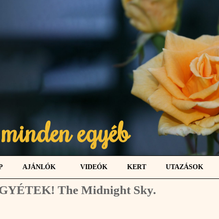
 minden egyéb
P
AJÁNLÓK
VIDEÓK
KERT
UTAZÁSOK
GYÉTEK! The Midnight Sky.