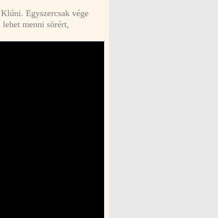
k Klúni. Egyszercsak vége
 lehet menni sörért,