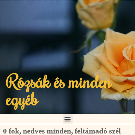
Rózsák és minden
egyéb
0 fok, nedves minden, feltámadó szél