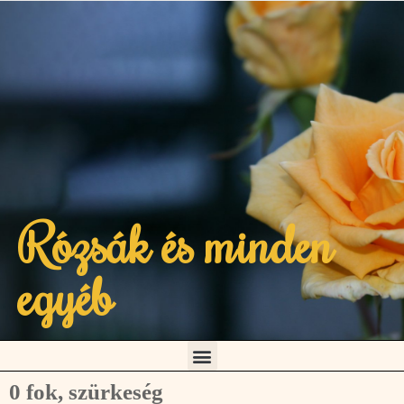
Rózsák és minden
egyéb
0 fok, szürkeség