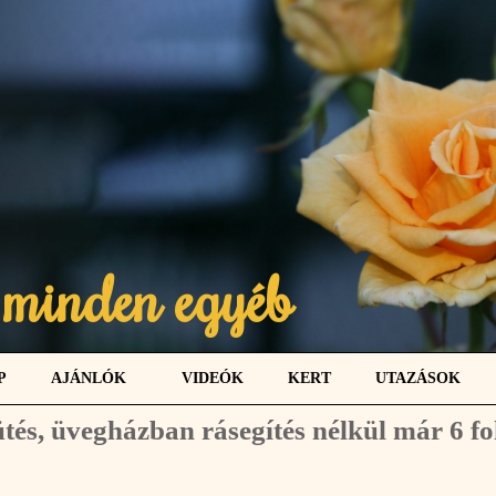
 minden egyéb
P
AJÁNLÓK
VIDEÓK
KERT
UTAZÁSOK
ütés, üvegházban rásegítés nélkül már 6 f