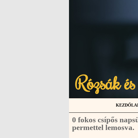
Rózsák és
KEZDŐLA
0 fokos csípős naps
permettel lemosva.