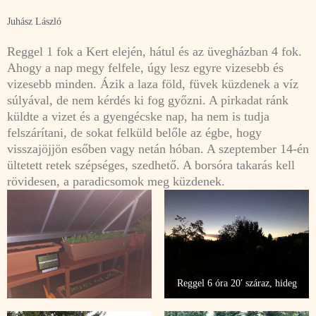
Juhász László
Reggel 1 fok a Kert elején, hátul és az üvegházban 4 fok.
Ahogy a nap megy felfele, úgy lesz egyre vizesebb és
vizesebb minden. Ázik a laza föld, füvek küzdenek a víz
súlyával, de nem kérdés ki fog győzni. A pirkadat ránk
küldte a vizet és a gyengécske nap, ha nem is tudja
felszárítani, de sokat felküld belőle az égbe, hogy
visszajöjjön esőben vagy netán hóban. A szeptember 14-én
ültetett retek szépséges, szedhető. A borsóra takarás kell
rövidesen, a paradicsomok meg küzdenek.
Reggel 6 óra 20′ száraz, hideg