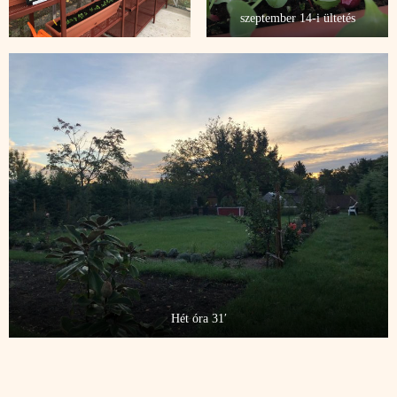
szeptember 14-i ültetés
Hét óra 31′