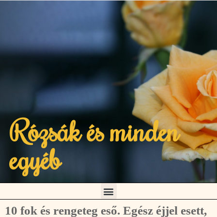
Rózsák és minden
egyéb
10 fok és rengeteg eső. Egész éjjel esett,