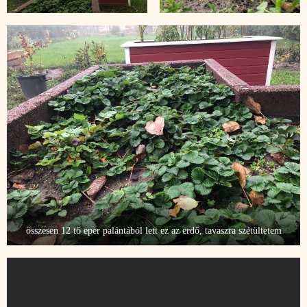
összesen 12 tő eper palántából lett ez az erdő, tavaszra szétültetem