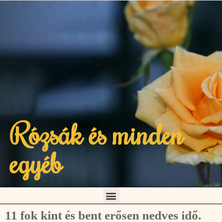
Rózsák és minden
egyéb
11 fok kint és bent erősen nedves idő.