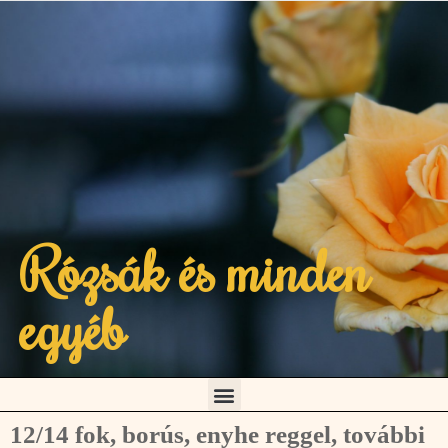
Rózsák és minden
egyéb
12/14 fok, borús, enyhe reggel, további