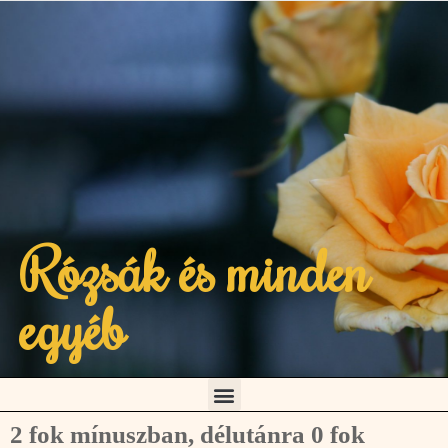
Rózsák és minden
egyéb
2 fok mínuszban, délutánra 0 fok