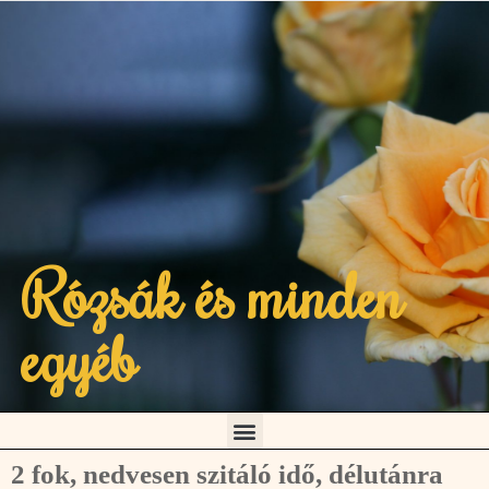
Rózsák és minden
egyéb
2 fok, nedvesen szitáló idő, délutánra