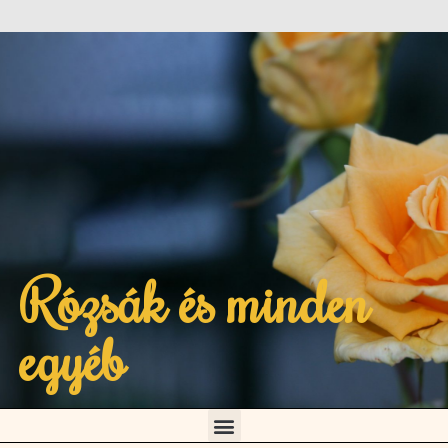
Rózsák és minden
egyéb