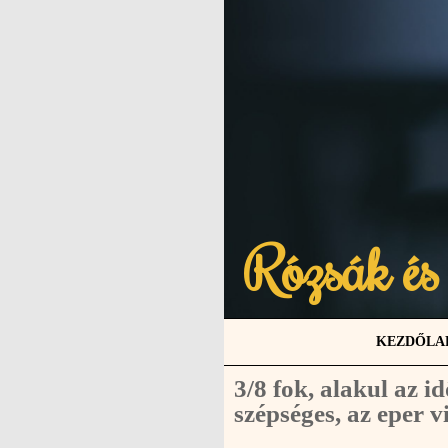
Rózsák és
KEZDŐLA
3/8 fok, alakul az i
szépséges, az eper v