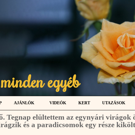
 minden egyéb
P
AJÁNLÓK
VIDEÓK
KERT
UTAZÁSOK
dő. Tegnap elültettem az egynyári virágok 
irágzik és a paradicsomok egy része kiköltö