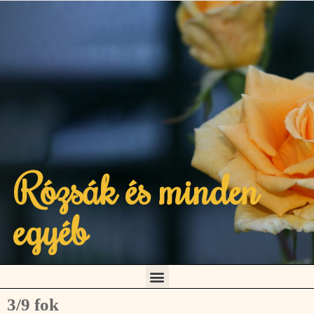
Rózsák és minden
egyéb
3/9 fok