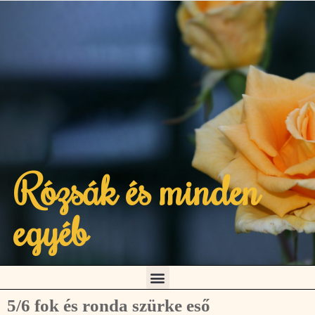
Rózsák és minden
egyéb
5/6 fok és ronda szürke eső