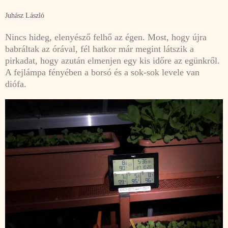
Juhász László
Nincs hideg, elenyésző felhő az égen. Most, hogy újra
babráltak az órával, fél hatkor már megint látszik a
pirkadat, hogy azután elmenjen egy kis időre az egünkről.
A fejlámpa fényében a borsó és a sok-sok levele van
diófa.