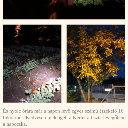
És nyolc órára már a napon lévő egyes számú érzékelő 16
fokot mér. Kedvesen melengeti a Kertet a tiszta levegőben
a napocska.