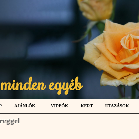
 minden egyéb
P
AJÁNLÓK
VIDEÓK
KERT
UTAZÁSOK
 reggel