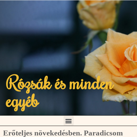
Rózsák és minden
egyéb
Erőteljes növekedésben. Paradicsom