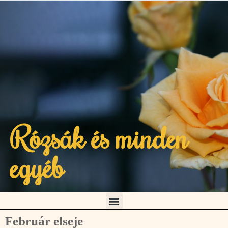
Rózsák és minden
egyéb
Február elseje