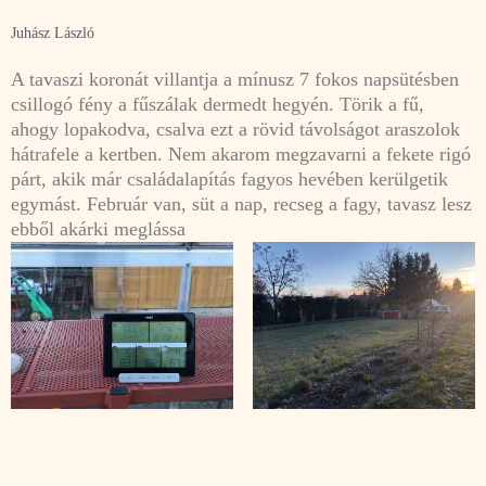
Juhász László
A tavaszi koronát villantja a mínusz 7 fokos napsütésben
csillogó fény a fűszálak dermedt hegyén. Törik a fű,
ahogy lopakodva, csalva ezt a rövid távolságot araszolok
hátrafele a kertben. Nem akarom megzavarni a fekete rigó
párt, akik már családalapítás fagyos hevében kerülgetik
egymást. Február van, süt a nap, recseg a fagy, tavasz lesz
ebből akárki meglássa