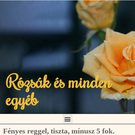
Rózsák és minden
egyéb
Fényes reggel, tiszta, mínusz 5 fok.