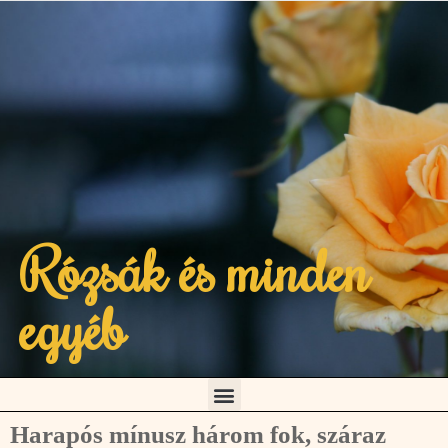
Rózsák és minden
egyéb
Harapós mínusz három fok, száraz