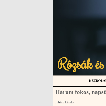
Rózsák és
KEZDŐLA
Három fokos, napsüt
Juhász László