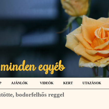
 minden egyéb
P
AJÁNLÓK
VIDEÓK
KERT
UTAZÁSOK
ötte, bodorfelhős reggel