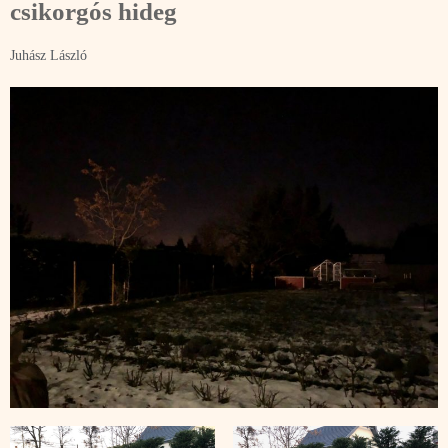
csikorgós hideg
Juhász László