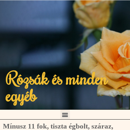
Rózsák és minden
egyéb
Mínusz 11 fok, tiszta égbolt, száraz,