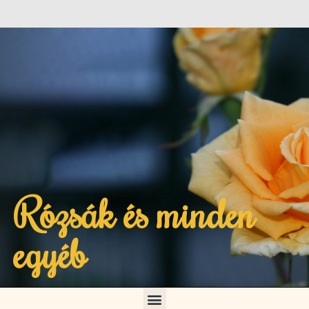
Rózsák és minden
egyéb