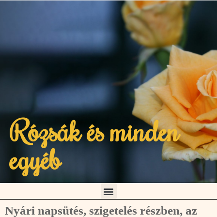
Rózsák és minden
egyéb
Nyári napsütés, szigetelés részben, az