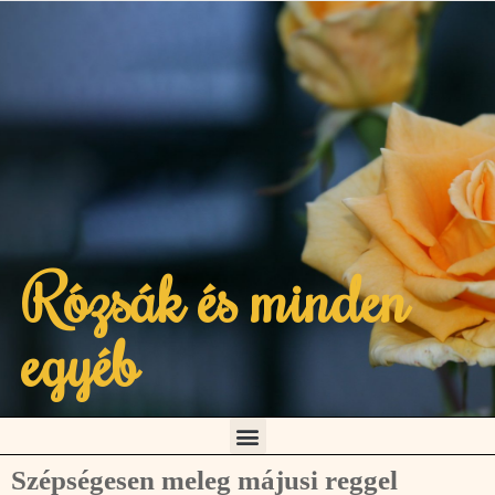
Rózsák és minden
egyéb
Szépségesen meleg májusi reggel