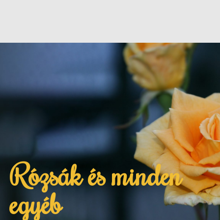
Rózsák és minden
egyéb