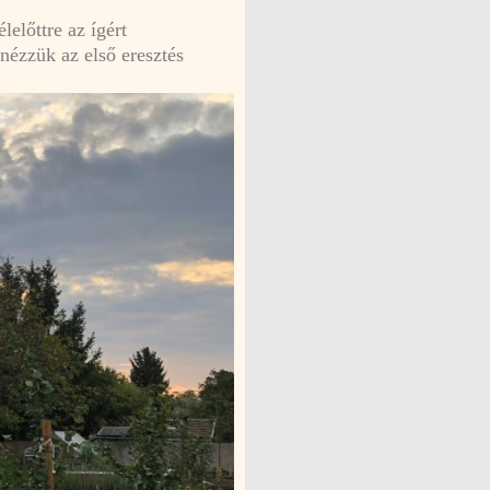
előttre az ígért
nézzük az első eresztés