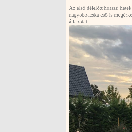
Az első délelőtt hosszú hetek
nagyobbacska eső is megérkez
állapotát.