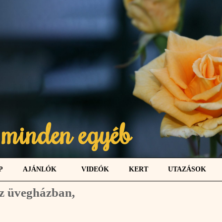
 minden egyéb
P
AJÁNLÓK
VIDEÓK
KERT
UTAZÁSOK
az üvegházban,