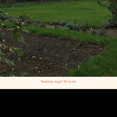
Vasárnap reggel fél nyolc