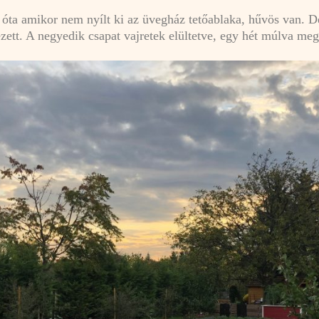
 óta amikor nem nyílt ki az üvegház tetőablaka, hűvös van. Dél
ett. A negyedik csapat vajretek elültetve, egy hét múlva meg