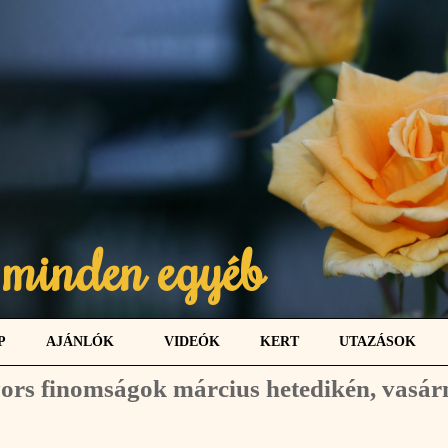
 minden egyéb
P
AJÁNLÓK
VIDEÓK
KERT
UTAZÁSOK
ors finomságok március hetedikén, vasár