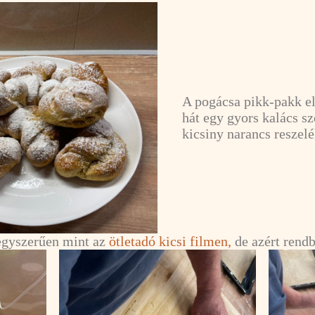
A pogácsa pikk-pakk el
hát egy gyors kalács sz
kicsiny narancs reszelé
egyszerűen mint az
ötletadó kicsi filmen,
de azért rendb