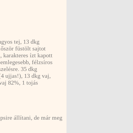
ngyos tej, 13 dkg
lőször füstölt sajtot
, karakteres ízt kapott
semlegesebb, félzsíros
szelésre. 35 dkg
(4 ujjas!), 13 dkg vaj,
vaj 82%, 1 tojás
l
epsire állítani, de már meg