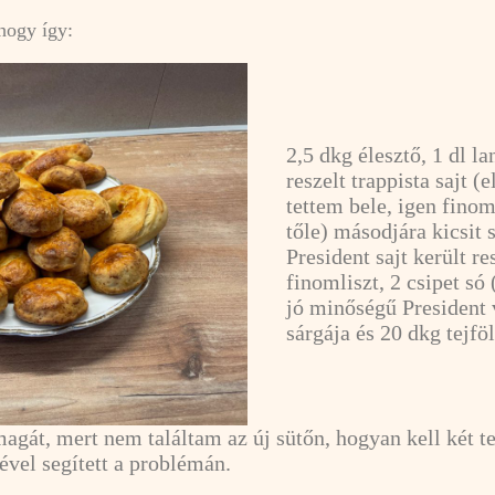
ahogy így:
2,5 dkg élesztő, 1 dl la
reszelt trappista sajt (e
tettem bele, igen finom
tőle) másodjára kicsit 
President sajt került re
finomliszt, 2 csipet só 
jó minőségű President 
sárgája és 20 dkg tejfö
a magát, mert nem találtam az új sütőn, hogyan kell két t
ével segített a problémán.