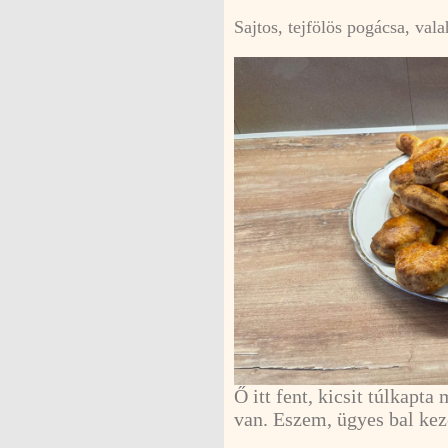
Sajtos, tejfölös pogácsa, val
Ő itt fent, kicsit túlkapt
van. Eszem, ügyes bal kez