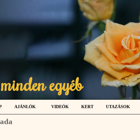
 minden egyéb
P
AJÁNLÓK
VIDEÓK
KERT
UTAZÁSOK
hada