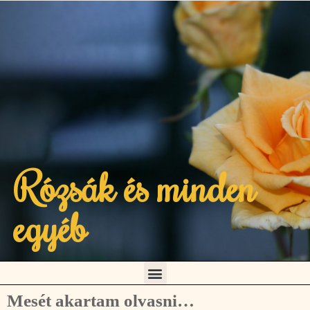
Rózsák és minden
egyéb
Mesét akartam olvasni…