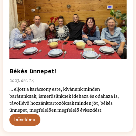
Békés ünnepet!
2023. dec. 24
... eljött a karácsony este, kívánunk minden
barátunknak, ismerősünknek idehaza és odahaza is,
távollévő hozzánktartozóknak minden jót, békés
ünnepet, megfelelően megfelelő évkezdést.
bővebben