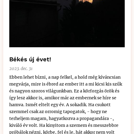
Békés új évet!
2023. dec. 31
Ebben lehet bízni, a nap felkel, a hold még kíváncsian
megvárja, mire is ébred az ember itt a mi kicsi kis szűk
és nagyon szoros világunkban. Ez a körforgás örök és
így lesz akkor is, amikor már az embernek se híre se
hamva. Ismét eltelt egy év. A sokadik. Ha csukott
szemmel csak az orromig tapogatok, - hogy ne
terheljem magam, hagyatkozva a propagandára -,
kiváló év volt. Ha kinyitom a szemem és messzebbre
próbálok nézni, körbe, fel és le, hát akkor nem volt