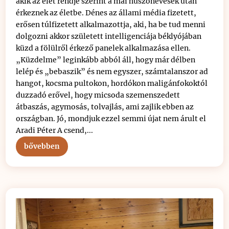
akik az élet rendje szerint a mai huszonévesek után
érkeznek az életbe. Dénes az állami média fizetett,
erősen túlfizetett alkalmazottja, aki, ha be tud menni
dolgozni akkor született intelligenciája béklyójában
küzd a fölülről érkező panelek alkalmazása ellen.
„Küzdelme” leginkább abból áll, hogy már délben
lelép és „bebaszik” és nem egyszer, számtalanszor ad
hangot, kocsma pultokon, hordókon maligánfokoktól
duzzadó erővel, hogy micsoda szemenszedett
átbaszás, agymosás, tolvajlás, ami zajlik ebben az
országban. Jó, mondjuk ezzel semmi újat nem árult el
Aradi Péter A csend,...
bővebben