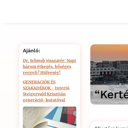
Ajánló:
Dr. Schwab visszatér: Napi
három étkezés, bőséges
reggeli? Hülyeség!
GENERÁCIÓK ÉS
SZAKADÉKOK - Interjú
“Kert
Steigervald Krisztián
generáció-kutatóval