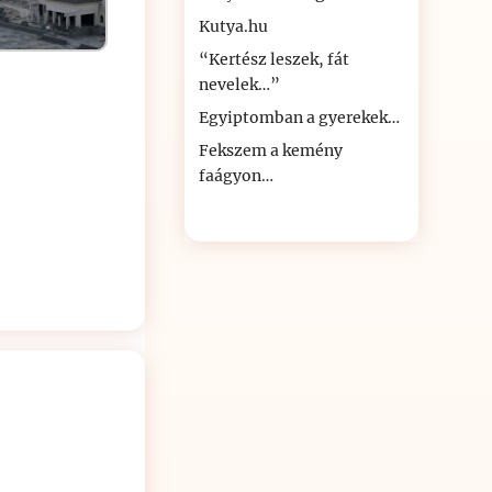
Kutya.hu
“Kertész leszek, fát
nevelek…”
Egyiptomban a gyerekek…
Fekszem a kemény
faágyon…