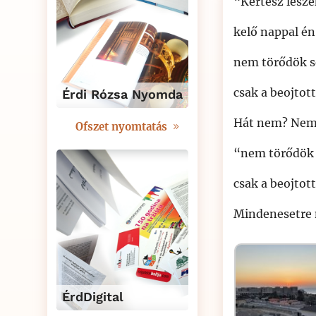
“Kertész leszek
kelő nappal én 
nem törődök 
csak a beojtott
Érdi Rózsa Nyomda
Hát nem? Nem 
Ofszet nyomtatás
“nem törődök
csak a beojtott
Mindenesetre
ÉrdDigital