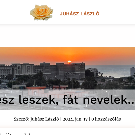
JUHÁSZ LÁSZLÓ
ész leszek, fát nevelek
Szerző:
Juhász László
|
2024. jan. 17
|
0 hozzászólás