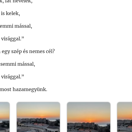
, fát nevelek,
is kelek,
semmi mással,
 virággal.”
egy szép és nemes cél?
 semmi mással,
 virággal.”
 most hazamegyünk.