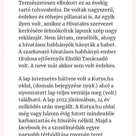
Természetesen elbukott ez az évekig
tartó tohuvabohu. De voltak nagyszerű,
érdekes és röhejes pillanatai is. Az egyik
ilyen volt, amikor a Hivatalos szervezet
kerítésére felmókoltuk lapunk szép nagy
reklámját. Nem láttam, mesélték, ahogy
a hivatásos habhányók hányták a habot.
A szarkavaró hivatásos habhányó ember
titulusa ejtőernyős Elnöki Tanácsadó
volt. A neve már akkor sem volt érdekes.
A lap internetes háttere volt a Kutya.hu
oldal, (domain bejegyzése 1998.) ahol a
nyomtatott lap teljes verziója meg (volt)
található. A lap 2012 júniusában, 14 év
működés után megállt. A Kutya.hu oldal
még vagy három évig futott mindenféle
karbantartás és frissítés nélkül. Majd a
facebook és a szosölmédiák egyre
nagyobb térhódítása nyomán teret