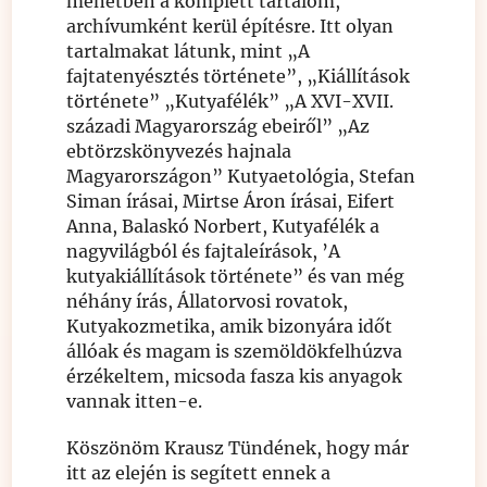
menetben a komplett tartalom,
archívumként kerül építésre. Itt olyan
tartalmakat látunk, mint „A
fajtatenyésztés története”, „Kiállítások
története” „Kutyafélék” „A XVI-XVII.
századi Magyarország ebeiről” „Az
ebtörzskönyvezés hajnala
Magyarországon” Kutyaetológia, Stefan
Siman írásai, Mirtse Áron írásai, Eifert
Anna, Balaskó Norbert, Kutyafélék a
nagyvilágból és fajtaleírások, ’A
kutyakiállítások története” és van még
néhány írás, Állatorvosi rovatok,
Kutyakozmetika, amik bizonyára időt
állóak és magam is szemöldökfelhúzva
érzékeltem, micsoda fasza kis anyagok
vannak itten-e.
Köszönöm Krausz Tündének, hogy már
itt az elején is segített ennek a