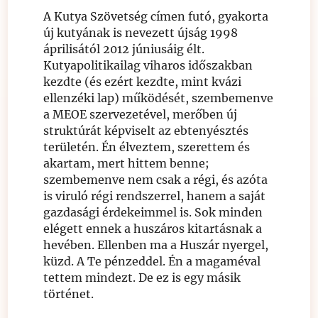
A Kutya Szövetség címen futó, gyakorta
új kutyának is nevezett újság 1998
áprilisától 2012 júniusáig élt.
Kutyapolitikailag viharos időszakban
kezdte (és ezért kezdte, mint kvázi
ellenzéki lap) működését, szembemenve
a MEOE szervezetével, merőben új
struktúrát képviselt az ebtenyésztés
területén. Én élveztem, szerettem és
akartam, mert hittem benne;
szembemenve nem csak a régi, és azóta
is viruló régi rendszerrel, hanem a saját
gazdasági érdekeimmel is. Sok minden
elégett ennek a huszáros kitartásnak a
hevében. Ellenben ma a Huszár nyergel,
küzd. A Te pénzeddel. Én a magaméval
tettem mindezt. De ez is egy másik
történet.