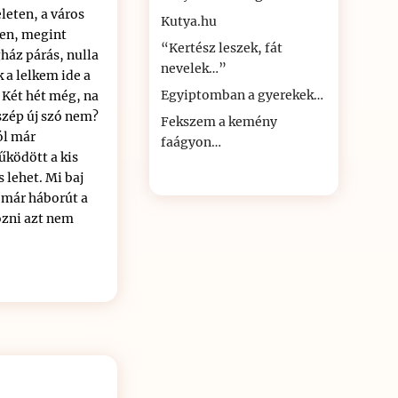
eleten, a város
Kutya.hu
ben, megint
“Kertész leszek, fát
ház párás, nulla
nevelek…”
 a lelkem ide a
Egyiptomban a gyerekek…
 Két hét még, na
szép új szó nem?
Fekszem a kemény
ól már
faágyon…
űködött a kis
s lehet. Mi baj
t már háborút a
ozni azt nem