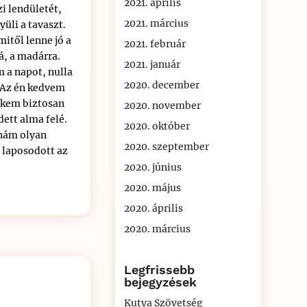
2021. április
zi lendületét,
2021. március
yüli a tavaszt.
itől lenne jó a
2021. február
á, a madárra.
2021. január
 a napot, nulla
2020. december
. Az én kedvem
nekem biztosan
2020. november
ett alma felé.
2020. október
dnám olyan
2020. szeptember
t laposodott az
2020. június
2020. május
2020. április
2020. március
Legfrissebb
bejegyzések
Kutya Szövetség