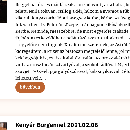
Reggel hat óra és már látszik a pirkadás ott, arra balra, k
felett. Nulla fok van, csillog a dér, húzom a nyomot a fű
sikerült kutyaszarba lépni. Megyek körbe, körbe. Az üveg
fok van bent is. Február közepe, már nagyon kikívánkozik
Kertbe. Nem ide, messzebbre, de most egyelőre csak ide.
jó, három és kezdődhet a palántázó szezon. Oltakozni – 
– egyelőre nem fogunk. Kínait nem szeretnék, az Astráb
kiöregedtem, a Pfizer az biztosan megfelelő lenne, jól m
kék bogyójuk is, ezt is eltalálták. Talán. Az orosz akár jó i
volt az orosz búvár szivattyúval, a szokol rádióval. Nyer
szovjet T-34-el, pps golyószóróval, kalasnyikovval. Cél
lehetett vele,...
bővebben
Kenyér Borgennel 2021.02.08