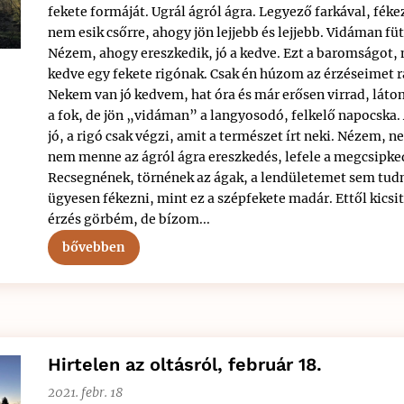
fekete formáját. Ugrál ágról ágra. Legyező farkával, féke
nem esik csőrre, ahogy jön lejjebb és lejjebb. Vidáman füt
Nézem, ahogy ereszkedik, jó a kedve. Ezt a baromságot, m
kedve egy fekete rigónak. Csak én húzom az érzéseimet r
Nekem van jó kedvem, hat óra és már erősen virrad, látom
a fok, de jön „vidáman” a langyosodó, felkelő napocska
jó, a rigó csak végzi, amit a természet írt neki. Nézem, 
nem menne az ágról ágra ereszkedés, lefele a megcsipked
Recsegnének, törnének az ágak, a lendületemet sem tu
ügyesen fékezni, mint ez a szépfekete madár. Ettől kicsi
érzés görbém, de bízom...
bővebben
Hirtelen az oltásról, február 18.
2021. febr. 18