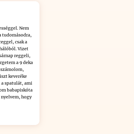
mességgel. Nem
ja tudomásodra,
reggel, csak a
hálóból. Vizet
sárnap reggeli,
ergetem a 9 deka
is számolom,
iszt keveréke
 a spatulát, ami
rom babapiskóta
a nyelvem, hogy