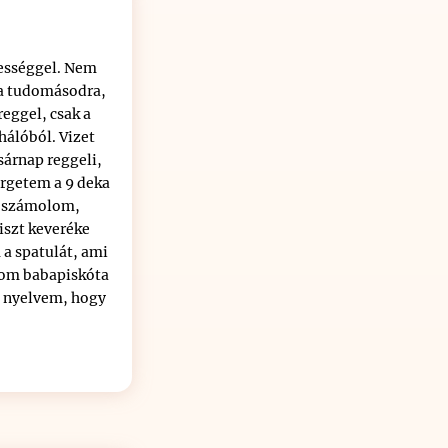
mességgel. Nem
ja tudomásodra,
reggel, csak a
hálóból. Vizet
sárnap reggeli,
ergetem a 9 deka
is számolom,
iszt keveréke
 a spatulát, ami
rom babapiskóta
a nyelvem, hogy