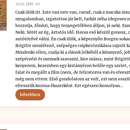
2021. febr. 10
Csak ülök itt. Este van este van, csend, csak a macska nin
nyugalomban, izgatottan jár kell, farkát néha idegesen m
borzolja, főnözi, hogy fenyegetőbben álljon, jó neki. Enn
Neki. Sötét az ég, áztatós idő. Havas eső készül gonosz, 
autótörővé válni. Én csak ülök, a képernyőn Borgen soka
Brigitte nemlétező, szépséges csipkerózsikásra rajzolt k
Mindenki ellen, csalja ki a dánok lelkéből a könnyező, j
szépérzést és mennek szavazni, kire másra, mint Brigitté
kenyerem, kezemben egy kistányéron belőle egy szelet,
falat és megállt a film (nem, de feliratozva van és elvesz
még nem ettem. Első gondolatom az volt, ezt nem esszü
eltesszük korona ékszerként. Ezt egészen komolyan...
bővebben