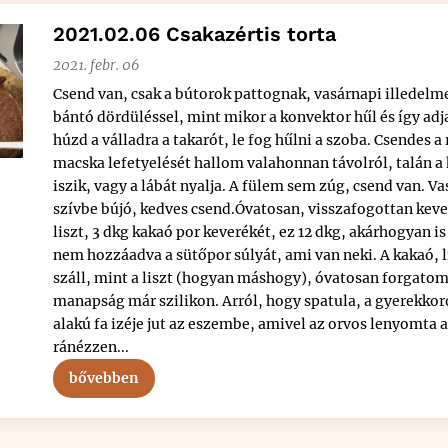
2021.02.06 Csakazértis torta
2021. febr. 06
Csend van, csak a bútorok pattognak, vasárnapi illedel
bántó dördüléssel, mint mikor a konvektor hűl és így ad
húzd a válladra a takarót, le fog hűlni a szoba. Csendes a 
macska lefetyelését hallom valahonnan távolról, talán a 
iszik, vagy a lábát nyalja. A fülem sem zúg, csend van. Va
szívbe bújó, kedves csend.Óvatosan, visszafogottan kev
liszt, 3 dkg kakaó por keverékét, ez 12 dkg, akárhogyan 
nem hozzáadva a sütőpor súlyát, ami van neki. A kakaó, l
száll, mint a liszt (hogyan máshogy), óvatosan forgatom
manapság már szilikon. Arról, hogy spatula, a gyerekko
alakú fa izéje jut az eszembe, amivel az orvos lenyomta 
ránézzen...
bővebben