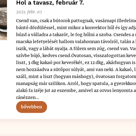
Hol a tavasz, február 7.
2021. febr. 07
Csend van, csak a bútorok pattognak, vasárnapi illedel
bántó dördüléssel, mint mikor a konvektor hűl és így ad
húzd a válladra a takarót, le fog hűlni a szoba. Csendes a 
macska lefetyelését hallom valahonnan távolról, talán a 
iszik, vagy a lábát nyalja. A fülem sem zúg, csend van. Va
szívbe bújó, kedves csend.Óvatosan, visszafogottan kev
liszt, 3 dkg kakaó por keverékét, ez 12 dkg, akárhogyan 
nem hozzáadva a sütőpor súlyát, ami van neki. A kakaó, l
száll, mint a liszt (hogyan máshogy), óvatosan forgatom
manapság már szilikon. Arról, hogy spatula, a gyerekko
alakú fa izéje jut az eszembe, amivel az orvos lenyomta 
ránézzen...
bővebben