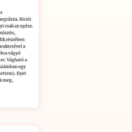
cs
egrázza. Kicsit
yi csak az egész.
csúszós,
dik részében
arakterével a
obbra vágyó
re. Vágható a
 számban egy
tettem). Ilyet
k meg,