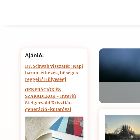
Ajánló:
Dr. Schwab visszatér: Napi
három étkezés, bőséges
reggeli? Hülyeség!
GENERÁCIÓK ÉS
SZAKADÉKOK - Interjú
Steigervald Krisztián
generáció-kutatóval