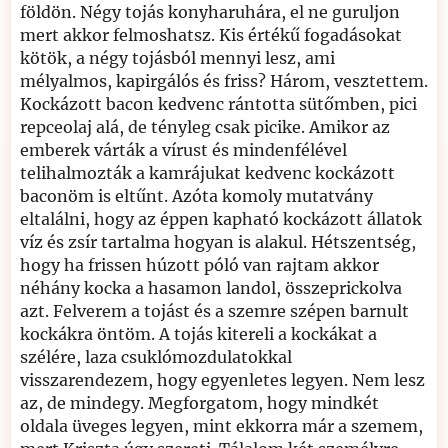
földön. Négy tojás konyharuhára, el ne guruljon
mert akkor felmoshatsz. Kis értékű fogadásokat
kötök, a négy tojásból mennyi lesz, ami
mélyalmos, kapirgálós és friss? Három, vesztettem.
Kockázott bacon kedvenc rántotta sütőmben, pici
repceolaj alá, de tényleg csak picike. Amikor az
emberek várták a vírust és mindenfélével
telihalmozták a kamrájukat kedvenc kockázott
baconöm is eltűnt. Azóta komoly mutatvány
eltalálni, hogy az éppen kapható kockázott állatok
víz és zsír tartalma hogyan is alakul. Hétszentség,
hogy ha frissen húzott póló van rajtam akkor
néhány kocka a hasamon landol, összeprickolva
azt. Felverem a tojást és a szemre szépen barnult
kockákra öntöm. A tojás kitereli a kockákat a
szélére, laza csuklómozdulatokkal
visszarendezem, hogy egyenletes legyen. Nem lesz
az, de mindegy. Megforgatom, hogy mindkét
oldala üveges legyen, mint ekkorra már a szemem,