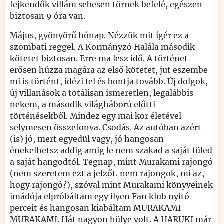
fejkendők villám sebesen törnek befelé, egészen
biztosan 9 óra van.
Május, gyönyörű hónap. Nézzük mit ígér ez a
szombati reggel. A Kormányzó Halála második
kötetet biztosan. Erre ma lesz idő. A történet
erősen húzza magára az első kötetet, jut eszembe
mi is történt, idézi fel és bontja tovább. Új dolgok,
új villanások a totálisan ismeretlen, legalábbis
nekem, a második világháború előtti
történésekből. Mindez egy mai kor életével
selymesen összefonva. Csodás. Az autóban azért
(is) jó, mert egyedül vagy, jó hangosan
énekelhetsz addig amig le nem szakad a saját füled
a saját hangodtól. Tegnap, mint Murakami rajongó
(nem szeretem ezt a jelzőt. nem rajongok, mi az,
hogy rajongó?), szóval mint Murakami könyveinek
imádója elpróbáltam egy ilyen Fan klub nyitó
perceit és hangosan kiabáltam MURAKAMI
MURAKAMI. Hát nagyon hülye volt. A HARUKI már