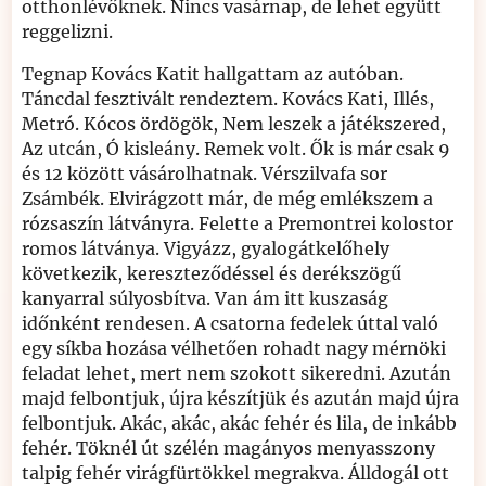
otthonlévőknek. Nincs vasárnap, de lehet együtt
reggelizni.
Tegnap Kovács Katit hallgattam az autóban.
Táncdal fesztivált rendeztem. Kovács Kati, Illés,
Metró. Kócos ördögök, Nem leszek a játékszered,
Az utcán, Ó kisleány. Remek volt. Ők is már csak 9
és 12 között vásárolhatnak. Vérszilvafa sor
Zsámbék. Elvirágzott már, de még emlékszem a
rózsaszín látványra. Felette a Premontrei kolostor
romos látványa. Vigyázz, gyalogátkelőhely
következik, kereszteződéssel és derékszögű
kanyarral súlyosbítva. Van ám itt kuszaság
időnként rendesen. A csatorna fedelek úttal való
egy síkba hozása vélhetően rohadt nagy mérnöki
feladat lehet, mert nem szokott sikeredni. Azután
majd felbontjuk, újra készítjük és azután majd újra
felbontjuk. Akác, akác, akác fehér és lila, de inkább
fehér. Töknél út szélén magányos menyasszony
talpig fehér virágfürtökkel megrakva. Álldogál ott