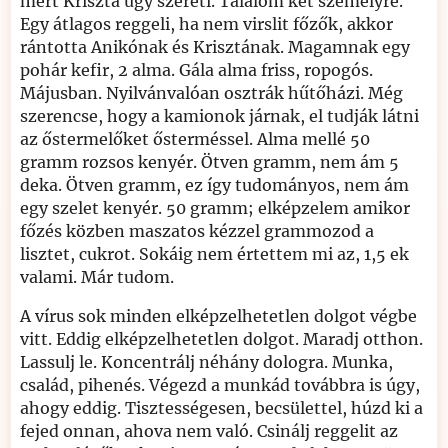
mert Kriszta úgy szereti. Tálalom két személyre.
Egy átlagos reggeli, ha nem virslit főzők, akkor
rántotta Anikónak és Krisztának. Magamnak egy
pohár kefir, 2 alma. Gála alma friss, ropogós.
Májusban. Nyilvánvalóan osztrák hűtőházi. Még
szerencse, hogy a kamionok járnak, el tudják látni
az őstermelőket ősterméssel. Alma mellé 50
gramm rozsos kenyér. Ötven gramm, nem ám 5
deka. Ötven gramm, ez így tudományos, nem ám
egy szelet kenyér. 50 gramm; elképzelem amikor
főzés közben maszatos kézzel grammozod a
lisztet, cukrot. Sokáig nem értettem mi az, 1,5 ek
valami. Már tudom.
A vírus sok minden elképzelhetetlen dolgot végbe
vitt. Eddig elképzelhetetlen dolgot. Maradj otthon.
Lassulj le. Koncentrálj néhány dologra. Munka,
család, pihenés. Végezd a munkád továbbra is úgy,
ahogy eddig. Tisztességesen, becsülettel, húzd ki a
fejed onnan, ahova nem való. Csinálj reggelit az