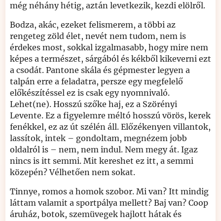
még néhány hétig, aztán levetkezik, kezdi elölről.
Bodza, akác, ezeket felismerem, a többi az
rengeteg zöld élet, nevét nem tudom, nem is
érdekes most, sokkal izgalmasabb, hogy mire nem
képes a természet, sárgából és kékből kikeverni ezt
a csodát. Pantone skála és gépmester legyen a
talpán erre a feladatra, persze egy megfelelő
előkészítéssel ez is csak egy nyomnivaló.
Lehet(ne). Hosszú szőke haj, ez a Szörényi
Levente. Ez a figyelemre méltó hosszú vörös, kerek
fenékkel, ez az út szélén áll. Előzékenyen villantok,
lassítok, intek – gondoltam, megnézem jobb
oldalról is – nem, nem indul. Nem megy át. Igaz
nincs is itt semmi. Mit kereshet ez itt, a semmi
közepén? Vélhetően nem sokat.
Tinnye, romos a homok szobor. Mi van? Itt mindig
láttam valamit a sportpálya mellett? Baj van? Coop
áruház, botok, szemüvegek hajlott hátak és