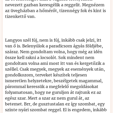
nevezett gazban keresgélik a reggelit. Megnézem
az üvegházban a hőmérőt, tizennégy fok és kint is
tizenkettő van.
Langyos szél fúj, nem is fúj, inkább csak jelzi, itt
van ő is. Belenyúlok a paradicsom ágyás földjébe,
száraz. Nem gondoltam volna, hogy még az idén
össze kell rakni a locsolót. Sok mindent nem
gondoltam volna ami most itt van és kergetőzik a
széllel. Csak megyek, megyek az események után,
gondolkozom, terveket készítek teljesen
ismeretlen helyzetekre, beszélgetek magammal,
párommal keressük a megfelelő megoldásokat
folyamatosan, hogy ne guruljon át rajtunk ez az
egész szar. Mert a szar az nem gurul át, az
betemet. Brr, de gusztustalan ez így szombat, egy
szinte nyári szombat reggel. El is engedem, inkább