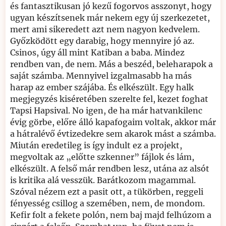
és fantasztikusan jó kezű fogorvos asszonyt, hogy
ugyan készítsenek már nekem egy új szerkezetet,
mert ami sikeredett azt nem nagyon kedvelem.
Győzködött egy darabig, hogy mennyire jó az.
Csinos, úgy áll mint Katiban a baba. Mindez
rendben van, de nem. Más a beszéd, beleharapok a
saját számba. Mennyivel izgalmasabb ha más
harap az ember szájába. És elkészült. Egy halk
megjegyzés kiséretében szerelte fel, kezet foghat
Tapsi Hapsival. No igen, de ha már hatvankilenc
évig görbe, előre álló kapafogaim voltak, akkor már
a hátralévő évtizedekre sem akarok mást a számba.
Miután eredetileg is így indult ez a projekt,
megvoltak az „előtte szkenner” fájlok és lám,
elkészült. A felső már rendben lesz, utána az alsót
is kritika alá vesszük. Barátkozom magammal.
Szóval nézem ezt a pasit ott, a tükörben, reggeli
fényesség csillog a szemében, nem, de mondom.
Kefir folt a fekete polón, nem baj majd felhúzom a