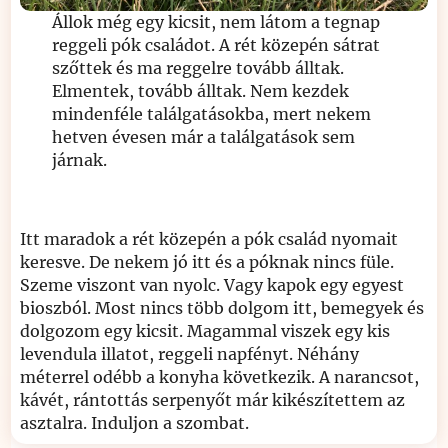
Állok még egy kicsit, nem látom a tegnap
reggeli pók családot. A rét közepén sátrat
szőttek és ma reggelre tovább álltak.
Elmentek, tovább álltak. Nem kezdek
mindenféle találgatásokba, mert nekem
hetven évesen már a találgatások sem
járnak.
Itt maradok a rét közepén a pók család nyomait
keresve. De nekem jó itt és a póknak nincs füle.
Szeme viszont van nyolc. Vagy kapok egy egyest
bioszból. Most nincs több dolgom itt, bemegyek és
dolgozom egy kicsit. Magammal viszek egy kis
levendula illatot, reggeli napfényt. Néhány
méterrel odébb a konyha következik. A narancsot,
kávét, rántottás serpenyőt már kikészítettem az
asztalra. Induljon a szombat.