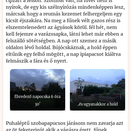
cipzárt a felsőn. Szombat van, ha füvet nem is
nyírok, de egy kis szélnyírózás mindenképpen lesz,
márcsak hogy a reumás kezemet felhergeljem egy
kicsit éjszakára. Na meg a fűnek vélt gazos rész is
elszemtelenedett az ágyások körül. fél hét, nem
kell fejemre a varázssapka, látni lehet már ebben a
felszálló sötétségben. A nap ott szemez a másik
oldalon lévő holdal. Bújócskáznak, a hold éppen
eltűnik egy felhő mögött, a nap ipiapacsot kiáltva
felmászik a fára és ő nyert.
Ébredező napocska 6 óra
30′
..és ugyanakkor a hold
Puhaléptű szobapapucsos járásom nem zavarja azt
az öt feketerigót akik a vágásra érett, fűnek