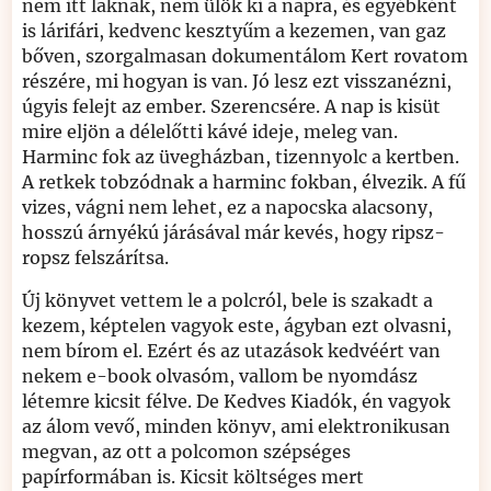
nem itt laknak, nem ülök ki a napra, és egyébként
is lárifári, kedvenc kesztyűm a kezemen, van gaz
bőven, szorgalmasan dokumentálom Kert rovatom
részére, mi hogyan is van. Jó lesz ezt visszanézni,
úgyis felejt az ember. Szerencsére. A nap is kisüt
mire eljön a délelőtti kávé ideje, meleg van.
Harminc fok az üvegházban, tizennyolc a kertben.
A retkek tobzódnak a harminc fokban, élvezik. A fű
vizes, vágni nem lehet, ez a napocska alacsony,
hosszú árnyékú járásával már kevés, hogy ripsz-
ropsz felszárítsa.
Új könyvet vettem le a polcról, bele is szakadt a
kezem, képtelen vagyok este, ágyban ezt olvasni,
nem bírom el. Ezért és az utazások kedvéért van
nekem e-book olvasóm, vallom be nyomdász
létemre kicsit félve. De Kedves Kiadók, én vagyok
az álom vevő, minden könyv, ami elektronikusan
megvan, az ott a polcomon szépséges
papírformában is. Kicsit költséges mert