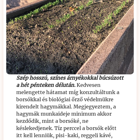
Szép hosszú, színes árnyékokkal búcsúzott
a hét pénteken délután.
Kedvesen
melengette hátamat míg konzultáltunk a
borsókkal és biológiai őrző védelmükre
kirendelt hagymákkal. Megjegyeztem, a
hagymák munkaideje minimum akkor
kezdődik, mint a borsóké, ne
késlekedjenek. Tíz perccel a borsók előtt
itt kell lenniük, pisi-kaki, reggeli kávé,