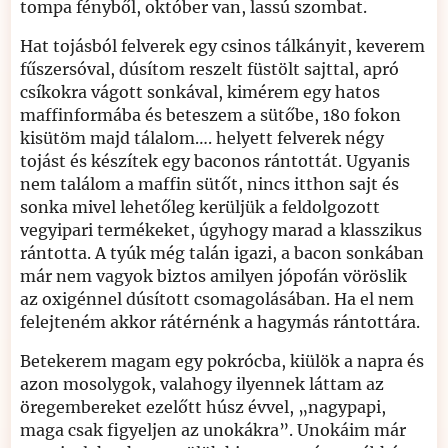
tompa fényből, október van, lassú szombat.
Hat tojásból felverek egy csinos tálkányit, keverem
fűszersóval, dúsítom reszelt füstölt sajttal, apró
csíkokra vágott sonkával, kimérem egy hatos
maffinformába és beteszem a sütőbe, 180 fokon
kisütöm majd tálalom…. helyett felverek négy
tojást és készítek egy baconos rántottát. Ugyanis
nem találom a maffin sütőt, nincs itthon sajt és
sonka mivel lehetőleg kerüljük a feldolgozott
vegyipari termékeket, úgyhogy marad a klasszikus
rántotta. A tyúk még talán igazi, a bacon sonkában
már nem vagyok biztos amilyen jópofán vöröslik
az oxigénnel dúsított csomagolásában. Ha el nem
felejteném akkor rátérnénk a hagymás rántottára.
Betekerem magam egy pokrócba, kiülök a napra és
azon mosolygok, valahogy ilyennek láttam az
öregembereket ezelőtt húsz évvel, „nagypapi,
maga csak figyeljen az unokákra”. Unokáim már