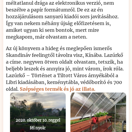
méltatlanul drága az elektronikus verzió, nem
beszélve a papír formátumról. De ez az én
hozzájárulásom sanyarú kiadói sors javításához.
Így van nekem néhány újság előfizetésem is,
amiket ugyan ki sem bontok, mert mire
megkapom, már olvastam a neten.
Az új könyvem a hideg és meglepően ismerős
Skandináv feelingtől távolra visz, Kínába. Lazúrkő
a címe. negyven ötven oldalt olvastam, tetszik, ha
beljebb leszek és annyira jó, mint várom, írok róla.
Lazúrkő – Történet a Tiltott Város árnyékából a
Libri kiadásában, keménytábla, védőborító és 700
oldal.
Szépséges termék és jó az illata.
2020. október 10. reggel
fél nyolc