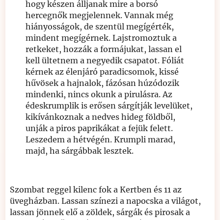
hogy készen álljanak mire a borsó
hercegnők megjelennek. Vannak még
hiányosságok, de szentül megígérték,
mindent megígérnek. Lajstromoztuk a
retkeket, hozzák a formájukat, lassan el
kell ültetnem a negyedik csapatot. Fóliát
kérnek az élenjáró paradicsomok, kissé
hűvösek a hajnalok, fázósan húzódozik
mindenki, nincs okunk a pirulásra. Az
édeskrumplik is erősen sárgítják levelüket,
kikívánkoznak a nedves hideg földből,
unják a piros paprikákat a fejük felett.
Leszedem a hétvégén. Krumpli marad,
majd, ha sárgábbak lesztek.
Szombat reggel kilenc fok a Kertben és 11 az
üvegházban. Lassan színezi a napocska a világot,
lassan jönnek elő a zöldek, sárgák és pirosak a