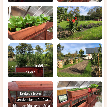
2020. október 10. délelőtt
tíz őra.
Ezeket a lelkes
növendékeket már jóval
ritkábban ültettem, hátha