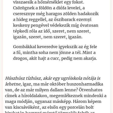
visszaesik a hőmérséklet egy fokot.
Csörögnek a földön a diófa levelei, a
cseresznye még haragos zölden hadakozik
a hideg reggellel, az őszibarack ezernyi
keskeny pengével védekezik míg óvatosan
tépkedi róla az idő, szeret, nem szeret,
igazán, szeret, nem szeret, igazán.
Gombákkal keveredve igyekszik az ég fele
a fű, mintha soha nem jönne a tél. Mint a
drogos, akit hajt a cucc, pedig nem akarja.
Húszhúsz tízhúsz, akár egy ugróiskola nótája is
lehetne,
igaz, ma már október huszonharmadika
van, de az már milyen dallam lenne? Ötvenhatos
címek a híroldalakon, megemlékeznek mindenki a
maga módján, ugyanaz másképp. Három képem
van kiscsávóként, az elsőn egy porcelán bolt