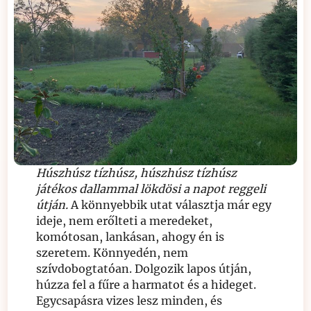
Húszhúsz tízhúsz, húszhúsz tízhúsz
játékos dallammal lökdösi a napot reggeli
útján.
A könnyebbik utat választja már egy
ideje, nem erőlteti a meredeket,
komótosan, lankásan, ahogy én is
szeretem. Könnyedén, nem
szívdobogtatóan. Dolgozik lapos útján,
húzza fel a fűre a harmatot és a hideget.
Egycsapásra vizes lesz minden, és