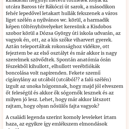
kirakatán hegynyi méretű törmelék folyik az
utcára Baross tér Rákóczi út sarok, a másodikon
fehér lepedővel letakart hullák fekszenek a város
liget szélén a nyilvános wc. körül, a harmadik
képen töltényhüvelyeket keresünk a Kisdobos
szobor körül a Dózsa György úti iskola udvarán, az
vagyok én, ott, az a kis szőke viharvert gyerek.
Aztán teleportáltak rokonsághoz vidékre, ott
fejeztem be az első osztályt és már akkor is nagy
szerelmek szövődtek. Spontán anatómia órán
fészekből kihullott, elhullott verébfiókák
boncolása volt napirenden. Fekete szemű
cigánylány az utcából (utcából?? a falú szélén)
izgult az unoka húgomnak, hogy majd jól elveszem
őt feleségül és akkor ők sógornők lesznek és az
milyen jó lesz. Lehet, hogy már akkor látszott
rajtam, hogy olyan nősülős fajta vagyok?
A családi legenda szerint komoly leveleket írtam
haza, az egyikre így emlékszem elmondások