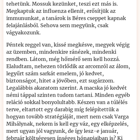
tehetünk. Mossuk kezünket, teszi ezt más is.
Megkaptuk az influenza ellenit, erősítjük az
immununkat, a tanárok is Béres cseppet kapnak
felajánlásból. Sehova sem megyünk, csak
vágyakozunk.
Péntek reggel van, kissé megkésve, megyek végig
az üzemben, mindenkire ránézek, mindenki
rendben. Látom, még hőmérő sem kell hozzá.
Elaludtam, nehezen törlődik az arcomról az álom,
legyűrt szám sarkát emelem, jó kedvet,
biztonságot, hitet a jövőben, ezt sugárzom.
Legalábbis akaratom szerint. A macska jó kedvét
némi táppal szinten tudom tartani. Minden egyéb
reláció sokkal bonyolultabb. Készen van a túlélés
terve, eltartott egy darabig míg felépítettük a
hogyan tovább stratégiáját, mert nem csak Varga
Mihálynak, nekem is kell egy váz, egy elképzelés,
mert ugyan jól vagyunk, de így lesz-e január,
február költségesen ínséges hónapjaiban is? Ki