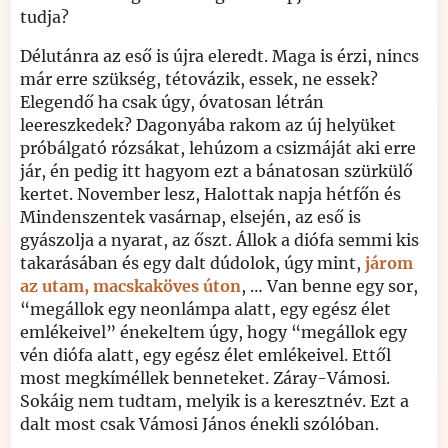
tudja?
Délutánra az eső is újra eleredt. Maga is érzi, nincs
már erre szükség, tétovázik, essek, ne essek?
Elegendő ha csak úgy, óvatosan létrán
leereszkedek? Dagonyába rakom az új helyüket
próbálgató rózsákat, lehúzom a csizmáját aki erre
jár, én pedig itt hagyom ezt a bánatosan szürkülő
kertet. November lesz, Halottak napja hétfőn és
Mindenszentek vasárnap, elsején, az eső is
gyászolja a nyarat, az őszt. Állok a diófa semmi kis
takarásában és egy dalt dúdolok, úgy mint,
járom
az utam, macskaköves úton
, … Van benne egy sor,
“megállok egy neonlámpa alatt, egy egész élet
emlékeivel” énekeltem úgy, hogy “megállok egy
vén diófa alatt, egy egész élet emlékeivel. Ettől
most megkíméllek benneteket. Záray-Vámosi.
Sokáig nem tudtam, melyik is a keresztnév. Ezt a
dalt most csak Vámosi János énekli szólóban.