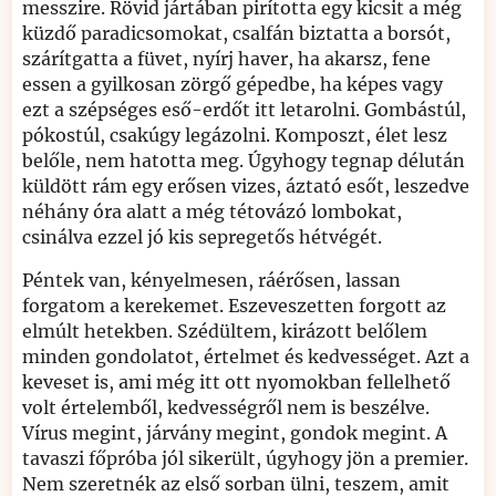
messzire. Rövid jártában pirította egy kicsit a még
küzdő paradicsomokat, csalfán biztatta a borsót,
szárítgatta a füvet, nyírj haver, ha akarsz, fene
essen a gyilkosan zörgő gépedbe, ha képes vagy
ezt a szépséges eső-erdőt itt letarolni. Gombástúl,
pókostúl, csakúgy legázolni. Komposzt, élet lesz
belőle, nem hatotta meg. Úgyhogy tegnap délután
küldött rám egy erősen vizes, áztató esőt, leszedve
néhány óra alatt a még tétovázó lombokat,
csinálva ezzel jó kis sepregetős hétvégét.
Péntek van, kényelmesen, ráérősen, lassan
forgatom a kerekemet. Eszeveszetten forgott az
elmúlt hetekben. Szédültem, kirázott belőlem
minden gondolatot, értelmet és kedvességet. Azt a
keveset is, ami még itt ott nyomokban fellelhető
volt értelemből, kedvességről nem is beszélve.
Vírus megint, járvány megint, gondok megint. A
tavaszi főpróba jól sikerült, úgyhogy jön a premier.
Nem szeretnék az első sorban ülni, teszem, amit