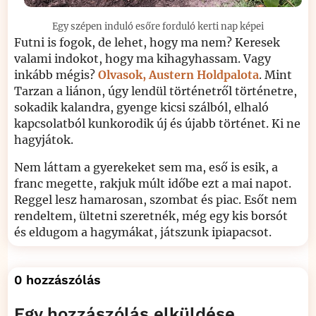
Egy szépen induló esőre forduló kerti nap képei
Futni is fogok, de lehet, hogy ma nem? Keresek
valami indokot, hogy ma kihagyhassam. Vagy
inkább mégis?
Olvasok, Austern Holdpalota
. Mint
Tarzan a liánon, úgy lendül történetről történetre,
sokadik kalandra, gyenge kicsi szálból, elhaló
kapcsolatból kunkorodik új és újabb történet. Ki ne
hagyjátok.
Nem láttam a gyerekeket sem ma, eső is esik, a
franc megette, rakjuk múlt időbe ezt a mai napot.
Reggel lesz hamarosan, szombat és piac. Esőt nem
rendeltem, ültetni szeretnék, még egy kis borsót
és eldugom a hagymákat, játszunk ipiapacsot.
0 hozzászólás
Egy hozzászólás elküldése