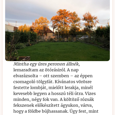
Mintha egy üres peronon állnék,
lemaradtam az ötórásiról. A nap
elvarázsolta – ott szemben – az éppen
csomagoló tölgyfát. Kívánatos vörösre
festette lombját, mielőtt lerakja, minél
kevesebb legyen a hosszú téli útra. Vizes
minden, négy fok van. A költöző rózsák
fekszenek előkészített ágyukon, várva,
hogy a földbe bújhassanak. Úgy fest, mint