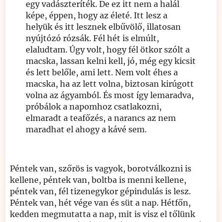
egy vadászteríték. De ez itt nem a halál
képe, éppen, hogy az életé. Itt lesz a
helyük és itt lesznek elbűvölő, illatosan
nyújtózó rózsák. Fél hét is elmúlt,
elaludtam. Úgy volt, hogy fél ötkor szólt a
macska, lassan kelni kell, jó, még egy kicsit
és lett belőle, ami lett. Nem volt éhes a
macska, ha az lett volna, biztosan kirúgott
volna az ágyamból. És most így lemaradva,
próbálok a napomhoz csatlakozni,
elmaradt a teafőzés, a narancs az nem
maradhat el ahogy a kávé sem.
Péntek van, szőrös is vagyok, borotválkozni is
kellene, péntek van, boltba is menni kellene,
péntek van, fél tizenegykor gépindulás is lesz.
Péntek van, hét vége van és süt a nap. Hétfőn,
kedden megmutatta a nap, mit is visz el tőlünk