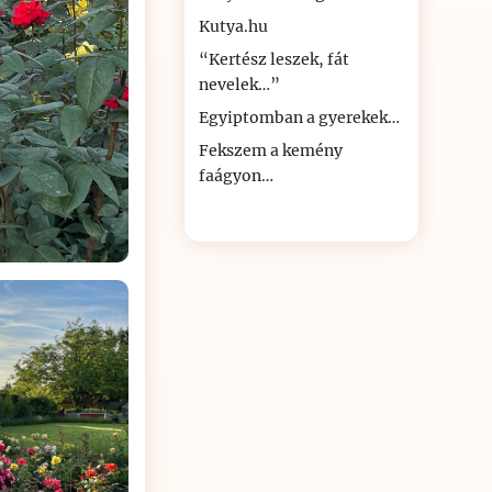
Kutya.hu
“Kertész leszek, fát
nevelek…”
Egyiptomban a gyerekek…
Fekszem a kemény
faágyon…