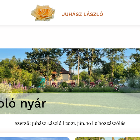
JUHÁSZ LÁSZLÓ
ló nyár
Szerző:
Juhász László
|
2021. jún. 16
|
0 hozzászólás