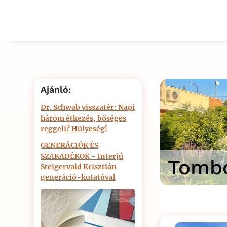
Ajánló:
Dr. Schwab visszatér: Napi
három étkezés, bőséges
reggeli? Hülyeség!
GENERÁCIÓK ÉS
SZAKADÉKOK - Interjú
Tombo
Steigervald Krisztián
generáció-kutatóval