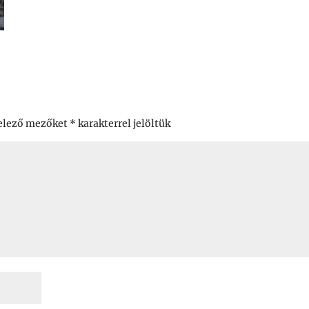
elező mezőket
*
karakterrel jelöltük