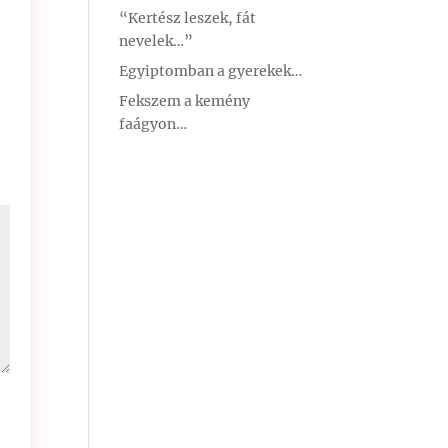
“Kertész leszek, fát
nevelek…”
Egyiptomban a gyerekek…
Fekszem a kemény
faágyon…