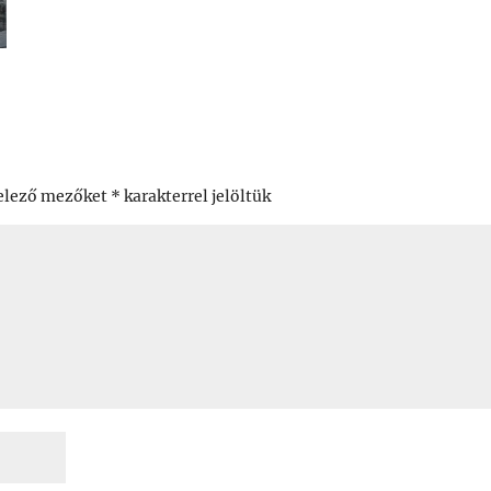
elező mezőket
*
karakterrel jelöltük