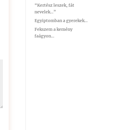
“Kertész leszek, fát
nevelek…”
Egyiptomban a gyerekek…
Fekszem a kemény
faágyon…